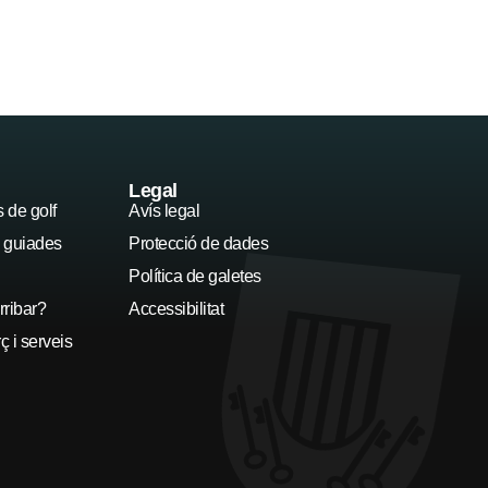
Platges
Llocs d'interès
Legal
de golf
Avís legal
s guiades
Protecció de dades
Política de galetes
ribar?
Accessibilitat
 i serveis