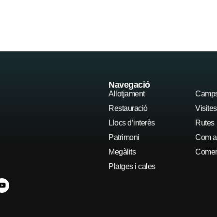
Allotjament
Restauració
Navegació
Allotjament
Camps 
Restauració
Visite
Llocs d’interès
Rutes
Patrimoni
Com ar
Megàlits
Comerç
Platges i cales