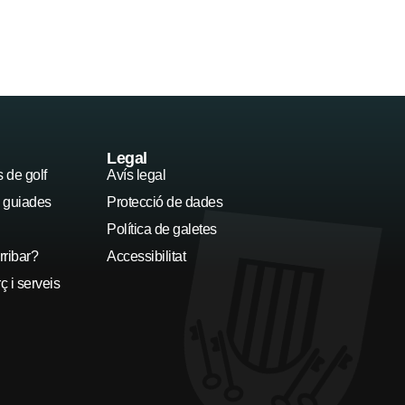
Platges
Llocs d'interès
Legal
de golf
Avís legal
s guiades
Protecció de dades
Política de galetes
ribar?
Accessibilitat
 i serveis