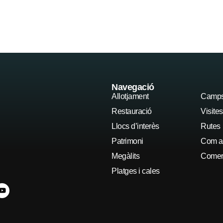
Allotjament
Restauració
Navegació
Allotjament
Camps 
Restauració
Visite
Llocs d’interès
Rutes
Patrimoni
Com ar
Megàlits
Comerç
Platges i cales